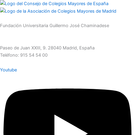
Fundación Universitaria Guillermo José Chaminadese
secretaria@fugjchaminade.es
Paseo de Juan XXIII, 9. 28040 Madrid, España
Teléfono: 915 54 54 00
Youtube